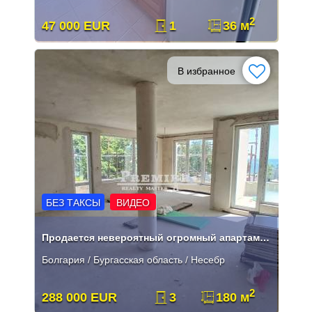
2
47 000 EUR
1
36 м
В избранное
БЕЗ ТАКСЫ
ВИДЕО
Продается невероятный огромный апартамент с видом на море в Равде.
Болгария / Бургасская область / Несебр
2
288 000 EUR
3
180 м