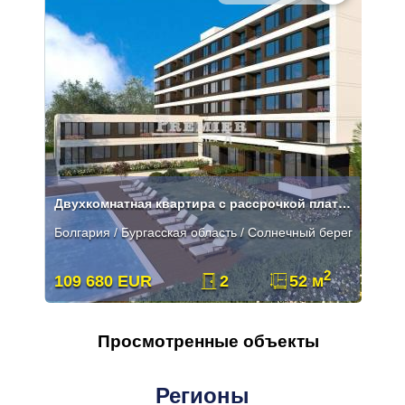
Двухкомнатная квартира с рассрочкой платежа на Солнечном Берегу
Болгария / Бургасская область / Солнечный берег
2
109 680 EUR
2
52 м
Просмотренные объекты
Регионы