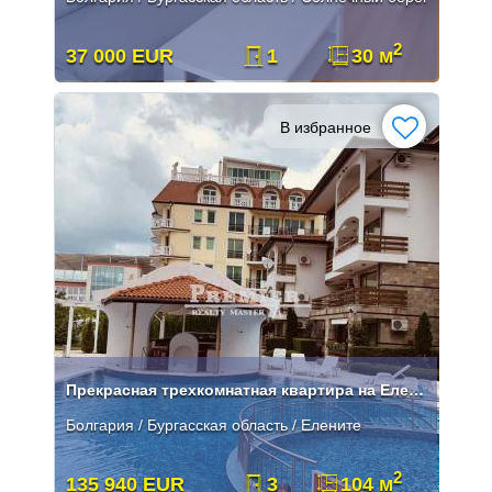
2
37 000 EUR
1
30 м
В избранное
Прекрасная трехкомнатная квартира на Елените
Болгария / Бургасская область / Елените
2
135 940 EUR
3
104 м