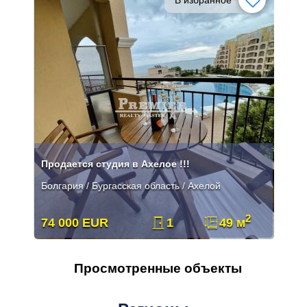
Продается студия в Ахелое !!!
Болгария / Бургасская область / Ахелой
2
74 000 EUR
1
49 м
Просмотренные объекты