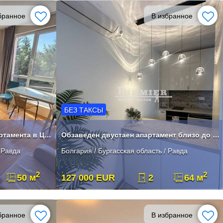
бранное
В избранное
БЕЗ ТАКСЫ
Продажа двухкомнатного апартамента в Центре Равды
Обзаведен двустаен апартамент близо до морето в Равда
 Равда
Болгария / Бургасская область / Равда
2
2
50 м
127 000 EUR
2
64 м
бранное
В избранное