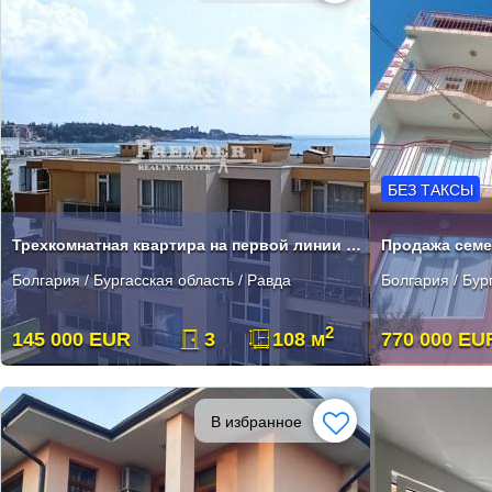
БЕЗ ТАКСЫ
Трехкомнатная квартира на первой линии в Равде от застройщика
Продажа семе
Болгария / Бургасская область / Равда
Болгария / Бур
2
145 000 EUR
3
108 м
770 000 EU
В избранное