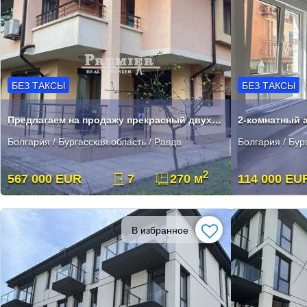
БЕЗ ТАКСЫ
БЕЗ ТАКСЫ
Предлагаем на продажу прекрасный двухэтажный дом в селе Равда.
Болгария / Бургасская область / Равда
Болгария / Бур
2
567 000 EUR
7
270 м
114 000 EU
В избранное