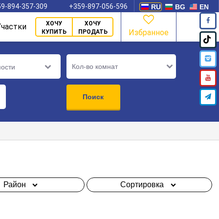
9-894-357-309
+359-897-056-596
RU
BG
EN
ХОЧУ
ХОЧУ
Участки
Избранное
КУПИТЬ
ПРОДАТЬ
Кол-во комнат
мости
Поиск
Район
Сортировка