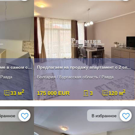
Продается студия в новом доме в самом сердце Равды.
Предлагаем на продажу апартамент с 2 спальнями с видом на море
 Равда
Болгария / Бургасская область / Равда
2
2
33 м
175 000 EUR
3
120 м
бранное
В избранное