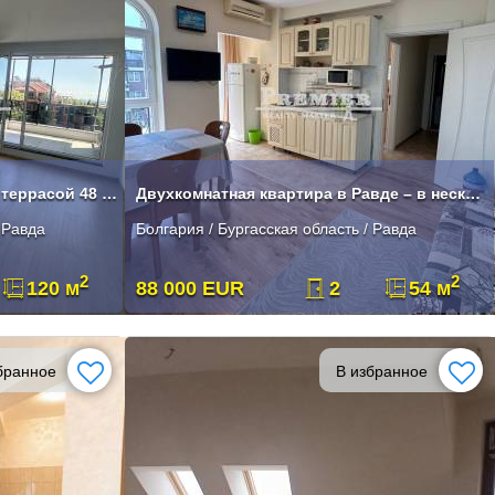
Двухкомнатный апартамент с террасой 48 м² и видом на море
Двухкомнатная квартира в Равде – в нескольких минутах от моря
 Равда
Болгария / Бургасская область / Равда
2
2
120 м
88 000 EUR
2
54 м
бранное
В избранное