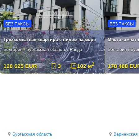
БЕЗ ТАКСЫ
БЕЗ ТАКСЫ
Трехкомнатная квартира с видом на море
Болгария / Бургасская область / Равда
Болгария / Бур
2
128 625 EUR
3
102 м
178 488 EU
Бургасская область
Варненская 