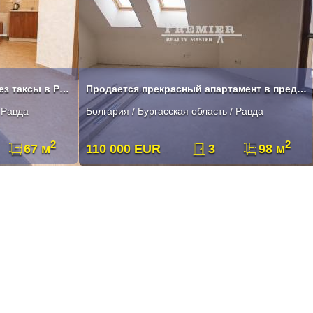
Двухкомнатный апартамент без таксы в Равде
Продается прекрасный апартамент в предпочитанном комплексе в Равде.
 Равда
Болгария / Бургасская область / Равда
2
2
67 м
110 000 EUR
3
98 м