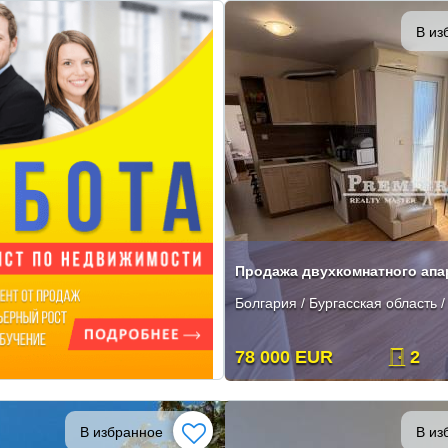
В из
Болгария / Бургасская область /
78 000 EUR
2
В избранное
В из