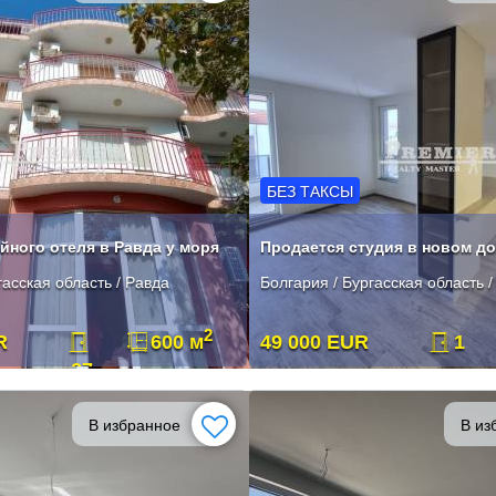
БЕЗ ТАКСЫ
йного отеля в Равда у моря
гасская область / Равда
Болгария / Бургасская область /
2
R
600 м
49 000 EUR
1
27
В избранное
В из