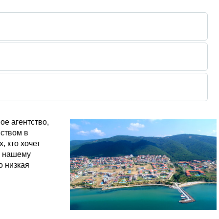
ое агентство,
нством в
, кто хочет
й нашему
о низкая