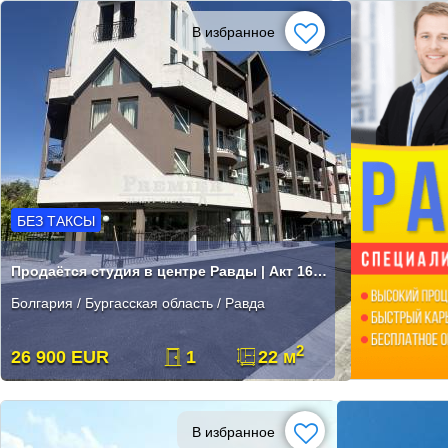
В избранное
БЕЗ ТАКСЫ
Продаётся студия в центре Равды | Акт 16 | Без таксы
Болгария / Бургасская область / Равда
2
26 900 EUR
1
22 м
В избранное