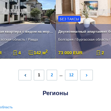
БЕЗ ТАКСЫ
Многокомнатная квартира с видом на море без КОМИССИИ
гасская область / Равда
Болгария / Бургасская область /
2
R
4
142 м
73 000 EUR
2
...
1
2
12
Регионы
область