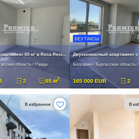
БЕЗ ТАКСЫ
2-комнатный апартамент 65 м² в Roca Residence, Равда
гасская область / Равда
Болгария / Бургасская область /
2
R
2
65 м
165 000 EUR
2
В избранное
В из