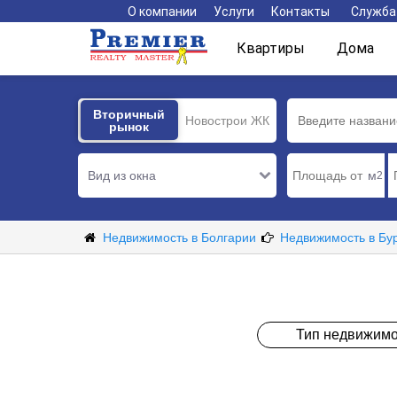
О компании
Услуги
Контакты
Служба
Квартиры
Дома
Вторичный
Вторичный
Новострои ЖК
рынок
рынок
Вид из окна
м
2
Недвижимость в Болгарии
Недвижимость в Бу
Тип недвижимо