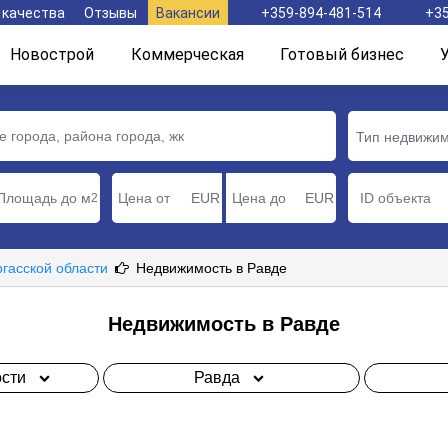
 качества
Отзывы
Вакансии
+359-894-481-514
+35
Новострой
Коммерческая
Готовый бизнес
Тип недвижи
м
EUR
EUR
2
ргасской области
Недвижимость в Равде
Недвижимость в Равде
сти
Равда