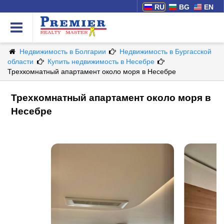
RU
BG
EN
Недвижимость в Болгарии
Недвижимость в Бургасской
области
Купить недвижимость в Несебре
Трехкомнатный апартамент около моря в Несебре
Трехкомнатный апартамент около моря в
Несебре