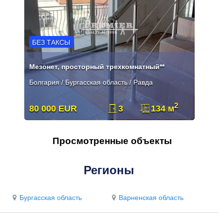
БЕЗ ТАКСЫ
Мезонет, просторный трехкомнатный**
Болгария / Бургасская область / Равда
2
80 000 EUR
3
134 м
Просмотренные объекты
Регионы
Бургасская область
Варненская область