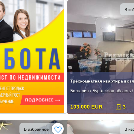
В из
Трёхкомнатная квартира воз
Болгария / Бургасская область 
103 000 EUR
3
В избранное
В из