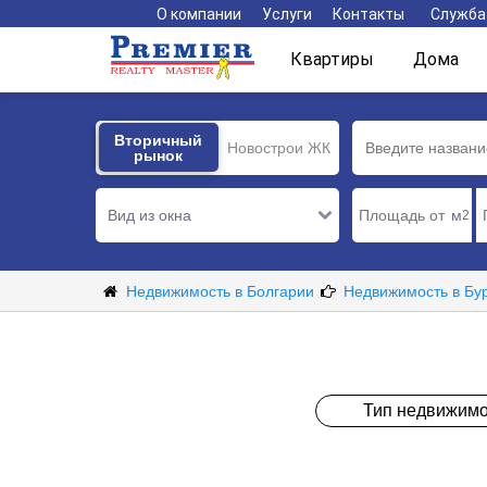
О компании
Услуги
Контакты
Служба
Квартиры
Дома
Вторичный
Вторичный
Новострои ЖК
рынок
рынок
Вид из окна
м
2
Недвижимость в Болгарии
Недвижимость в Бу
Тип недвижимо