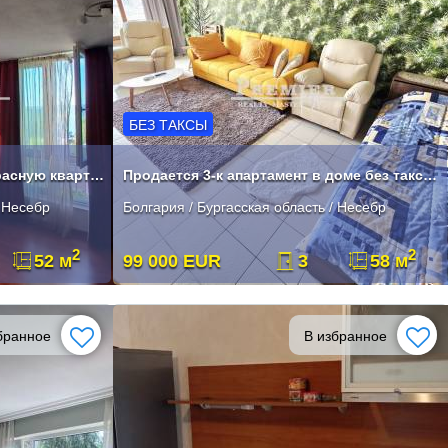
БЕЗ ТАКСЫ
Предлагаем на продажу прекрасную квартиру в центре Несебра.
Продается 3-к апартамент в доме без таксы в Несебре.
/ Несебр
Болгария / Бургасская область / Несебр
2
2
52 м
99 000 EUR
3
58 м
бранное
В избранное