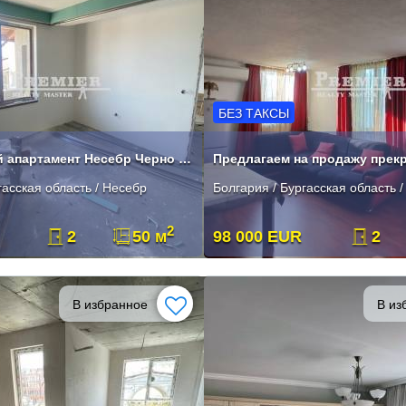
БЕЗ ТАКСЫ
Двукомнатный апартамент Несебр Черно Море
гасская область / Несебр
Болгария / Бургасская область 
2
2
50 м
98 000 EUR
2
В избранное
В из