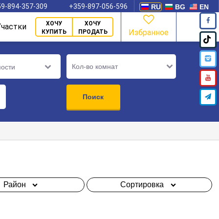
9-894-357-309
+359-897-056-596
RU
BG
EN
ХОЧУ
ХОЧУ
Участки
Избранное
КУПИТЬ
ПРОДАТЬ
Кол-во комнат
мости
Поиск
Район
Сортировка