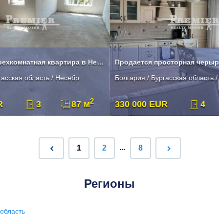
Просторная трехкомнатная квартира в Несебре без таксы поддержки
гасская область / Несебр
Болгария / Бургасская область 
2
R
3
87 м
330 000 EUR
4
...
1
2
8
Регионы
область