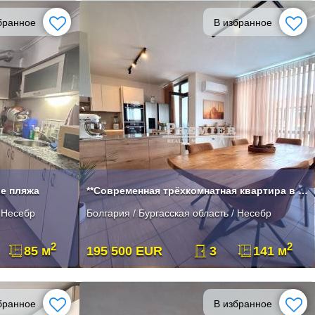
бранное
В избранное
ле пляжа
**Современная трёхкомнатная квартира в Несебре в великолепном жилом ко
/ Несебр
Болгария / Бургасская область / Несебр
2
2
85 м
195 500 EUR
3
141 м
бранное
В избранное