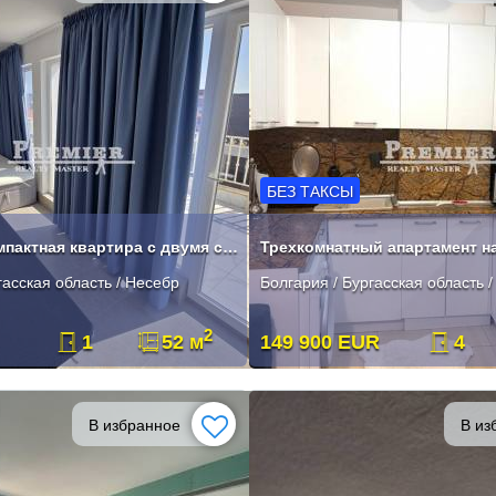
БЕЗ ТАКСЫ
Продается компактная квартира с двумя спальнями
гасская область / Несебр
Болгария / Бургасская область 
2
1
52 м
149 900 EUR
4
В избранное
В из