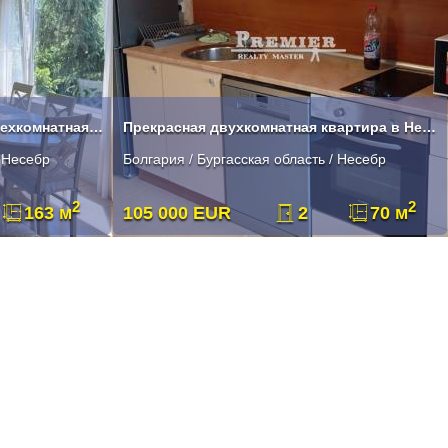
Продается просторная черырехкомнатная квартира в Несебре .
Прекрасная двухкомнатная квартира в Несебре
/ Несебр
Болгария / Бургасская область / Несебр
2
2
163 м
105 000 EUR
2
70 м