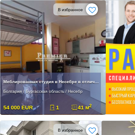
В избранное
Меблированная студия в Несебре в отличном месте!
Болгария / Бургасская область / Несебр
2
54 000 EUR
1
41 м
В избранное