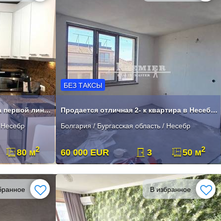
БЕЗ ТАКСЫ
Трехкомнатный апартамент на первой линии в Нессебре
Продается отличная 2- к квартира в Несебре
/ Несебр
Болгария / Бургасская область / Несебр
2
2
80 м
60 000 EUR
3
50 м
бранное
В избранное