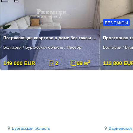
БЕЗ ТАКСЫ
Потрясающая квартира в доме без таксы поддержки.
Болгария / Бургасская область / Несебр
Болгария / Бур
2
149 000 EUR
2
69 м
112 800 EU
Бургасская область
Варненская 