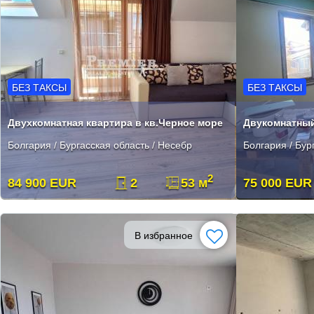
БЕЗ ТАКСЫ
БЕЗ ТАКСЫ
Двухкомнатная квартира в кв.Черное море
Болгария / Бургасская область / Несебр
Болгария / Бур
2
84 900 EUR
2
53 м
75 000 EUR
В избранное