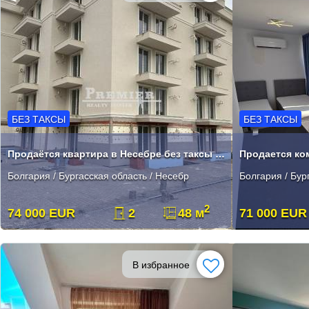
БЕЗ ТАКСЫ
БЕЗ ТАКСЫ
Продаётся квартира в Несебре без таксы поддержки!
Болгария / Бургасская область / Несебр
Болгария / Бур
2
74 000 EUR
2
48 м
71 000 EUR
В избранное