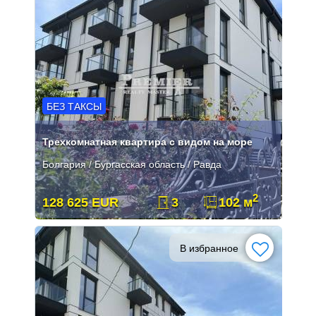
БЕЗ ТАКСЫ
Трехкомнатная квартира с видом на море
Болгария / Бургасская область / Равда
2
128 625 EUR
3
102 м
В избранное