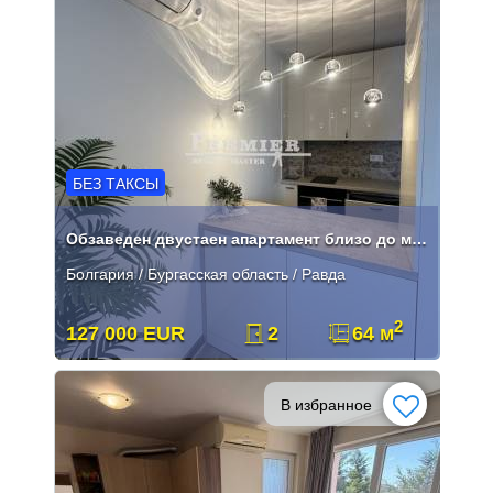
БЕЗ ТАКСЫ
Обзаведен двустаен апартамент близо до морето в Равда
Болгария / Бургасская область / Равда
2
127 000 EUR
2
64 м
В избранное