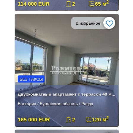
2
114 000 EUR
2
65 м
В избранное
БЕЗ ТАКСЫ
Двухкомнатный апартамент с террасой 48 м² и видом на море
Болгария / Бургасская область / Равда
2
165 000 EUR
2
120 м