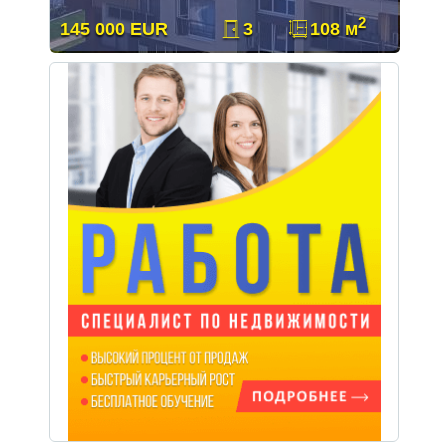
2
145 000 EUR
3
108 м