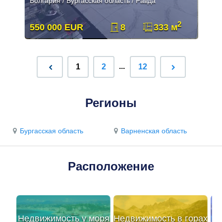
Болгария / Бургасская область / Равда
2
550 000 EUR
8
333 м
...
1
2
12
Регионы
Бургасская область
Варненская область
Расположение
Недвижимость у моря
Недвижимость в горах