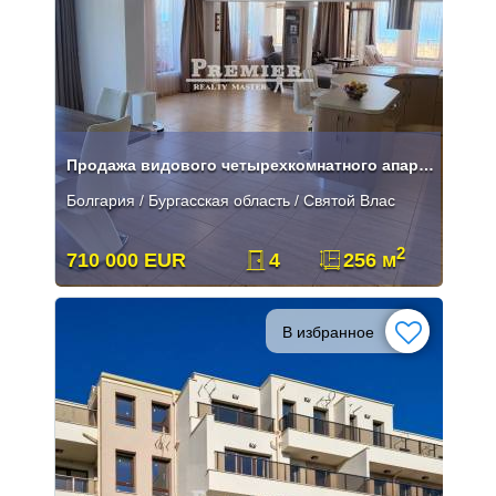
Продажа видового четырехкомнатного апартамента в Святом Власе на перво
Болгария / Бургасская область / Святой Влас
2
710 000 EUR
4
256 м
В избранное