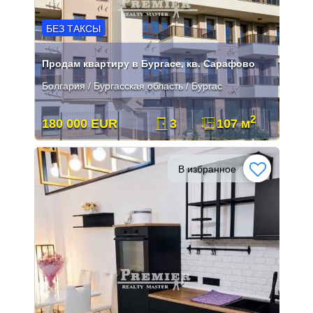
БЕЗ ТАКСЫ
Продам квартиру в Бургасе, кв. Сарафово
Болгария / Бургасская область / Бургас
2
180 000 EUR
3
107 м
В избранное