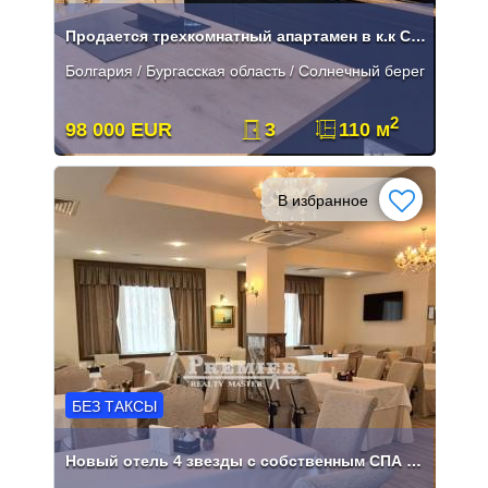
Продается трехкомнатный апартамен в к.к Солнечный Берег
Болгария / Бургасская область / Солнечный берег
2
98 000 EUR
3
110 м
В избранное
БЕЗ ТАКСЫ
Новый отель 4 звезды с собственным СПА центром