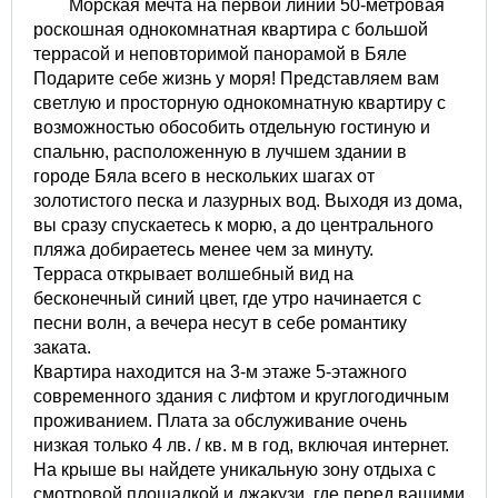
Морская мечта на первой линии 50-метровая
роскошная однокомнатная квартира с большой
террасой и неповторимой панорамой в Бяле
Подарите себе жизнь у моря! Представляем вам
светлую и просторную однокомнатную квартиру с
возможностью обособить отдельную гостиную и
спальню, расположенную в лучшем здании в
городе Бяла всего в нескольких шагах от
золотистого песка и лазурных вод. Выходя из дома,
вы сразу спускаетесь к морю, а до центрального
пляжа добираетесь менее чем за минуту.
Терраса открывает волшебный вид на
бесконечный синий цвет, где утро начинается с
песни волн, а вечера несут в себе романтику
заката.
Квартира находится на 3-м этаже 5-этажного
современного здания с лифтом и круглогодичным
проживанием. Плата за обслуживание очень
низкая только 4 лв. / кв. м в год, включая интернет.
На крыше вы найдете уникальную зону отдыха с
смотровой площадкой и джакузи, где перед вашими