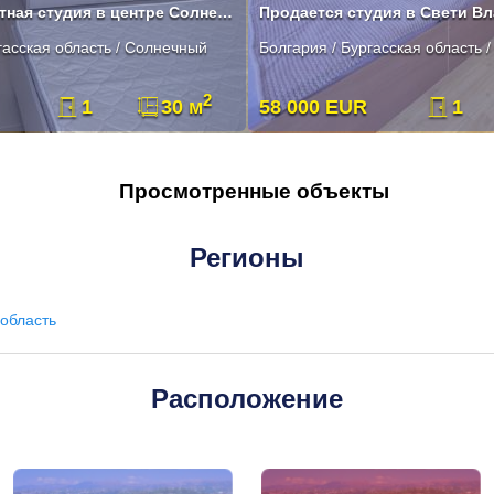
Продается уютная студия в центре Солнечного Берега.
Продается студия в Свети Вл
гасская область / Солнечный
Болгария / Бургасская область 
2
1
30 м
58 000 EUR
1
Просмотренные объекты
Регионы
область
Расположение