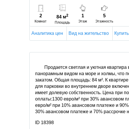
2
2
1
5
84 м
Комнат
Этаж
Этажность
Площадь
Аналитика цен
Вид на жительство
Купить
Продается светлая и уютная квартира 
панорамным видом на море и холмы, что по
закатом. Общая площадь: 84 м². К квартир
для парковки во внутреннем дворе включен
имеет долевую собственность. Цена при по
оплаты:1300 евро/м² при 30% авансовом п
евро/м² при 10% авансовом платеже и 90% 
30% авансовом платеже и 70% рассрочке на
ID 18398