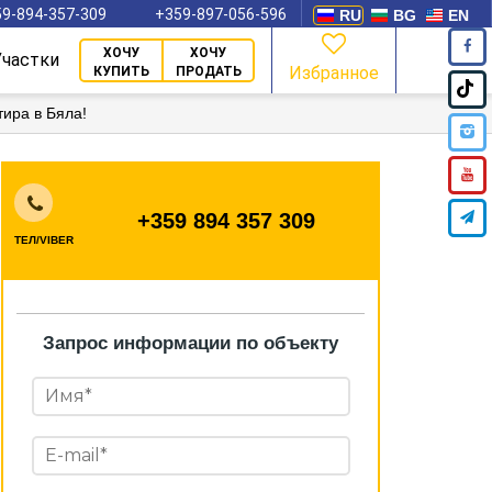
9-894-357-309
+359-897-056-596
RU
BG
EN
ХОЧУ
ХОЧУ
Участки
Избранное
КУПИТЬ
ПРОДАТЬ
тира в Бяла!
+359 894 357 309
ТЕЛ/VIBER
Запрос информации по объекту