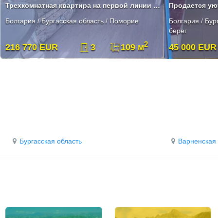
Трехкомнатная квартира на первой линии в элитном комплексе в Поморие
Болгария / Бургасская область / Поморие
Болгария / Бур
берег
2
216 770 EUR
3
109 м
45 000 EUR
Бургасская область
Варненская 