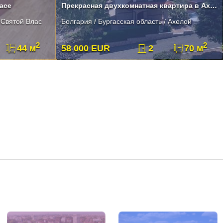
асе
Прекрасная двухкомнатная квартира в Ахелой!
/ Святой Влас
Болгария / Бургасская область / Ахелой
2
2
44 м
58 000 EUR
2
70 м