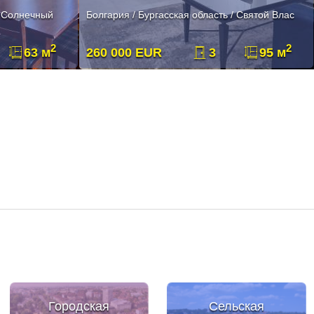
/ Солнечный
Болгария / Бургасская область / Святой Влас
2
2
63 м
260 000 EUR
3
95 м
Городская
Сельская