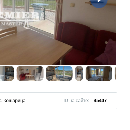
 с. Кошарица
ID на сайте:
45407