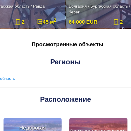
гасская область / Равда
Болгария / Бургасская область 
берег
2
2
45 м
64 000 EUR
2
Просмотренные объекты
Регионы
область
Расположение
Недорогая