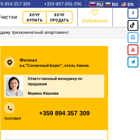
9-894-357-309
+359-897-056-596
RU
BG
EN
ХОЧУ
ХОЧУ
Участки
Избранное
КУПИТЬ
ПРОДАТЬ
дажу трехкомнатный апартамент.
Филиал
к.к."Солнечный Берег", отель Авеню
Ответственный менеджер по
продажам
Марина Иванова
+359 894 357 309
ТЕЛ/VIBER