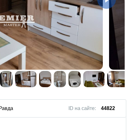
 Равда
ID на сайте:
44822