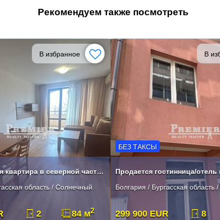
Рекомендуем также посмотреть
В избранное
В из
БЕЗ ТАКСЫ
Двухкомнатная квартира в северной части Солнечного Берега
гасская область / Солнечный
Болгария / Бургасская область 
2
R
2
84 м
299 900 EUR
8