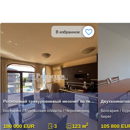
В избранное
Роскошный трехуровневый мезонет на первой линии с видом на море
Болгария / Бургасская область / Черноморец
Болгария / Бур
берег
2
180 000 EUR
3
123 м
105 800 EU