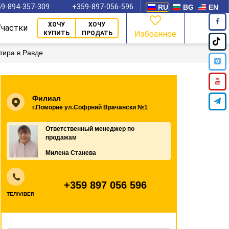
9-894-357-309
+359-897-056-596
RU
BG
EN
ХОЧУ
ХОЧУ
Участки
Избранное
КУПИТЬ
ПРОДАТЬ
тира в Равде
Филиал
г.Поморие ул.Софрний Врачански №1
Ответственный менеджер по
продажам
Милена Станева
+359 897 056 596
ТЕЛ/VIBER