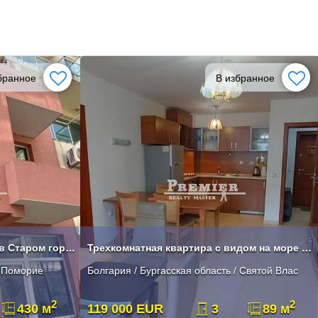
бранное
В избранное
Продается гостинница/отель в Старом городе, г. Поморие
Трехкомнатная квартира с видом на море в Святом Власе
/ Поморие
Болгария / Бургасская область / Святой Влас
2
2
430 м
119 000 EUR
3
89 м