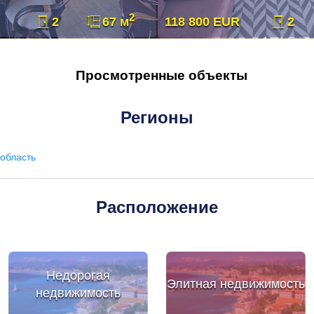
2
2
67 м
118 800 EUR
2
Просмотренные объекты
Регионы
область
Расположение
Недорогая
Элитная недвижимость
недвижимость