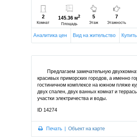
2
2
5
7
145.36 м
Комнат
Этаж
Этажность
Площадь
Аналитика цен
Вид на жительство
Купить
Предлагаем замечательную двухкомнат
красивых приморских городов, а именно г
гостиничном комплексе на южном пляже кур
двух спален, двух ванных комнат и террас
участки электричества и воды.
ID 14274
Печать
|
Объект на карте