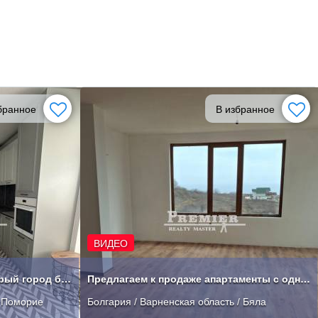
бранное
В избранное
ВИДЕО
Двухкомнатный Поморие Старый город без таксы
Предлагаем к продаже апартаменты с одной спальней в городе Бяла..
/ Поморие
Болгария / Варненская область / Бяла