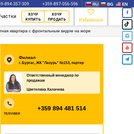
9-894-357-309
+359-897-056-596
RU
BG
EN
ХОЧУ
ХОЧУ
Участки
Избранное
КУПИТЬ
ПРОДАТЬ
тная квартира с фронтальным видом на море
Филиал
г. Бургас, ЖК "Лазурь" №153, партер
Ответственный менеджер по
продажам
Цветелина Халачева
+359 894 481 514
ТЕЛ/VIBER