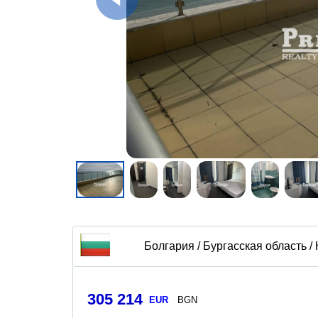
Болгария / Бургасская область /
305 214
EUR
BGN