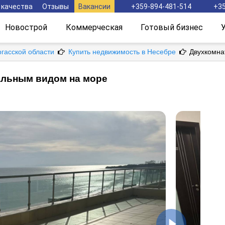
 качества
Отзывы
Вакансии
+359-894-481-514
+35
Новострой
Коммерческая
Готовый бизнес
ргасской области
Купить недвижимость в Несебре
Двухкомна
альным видом на море