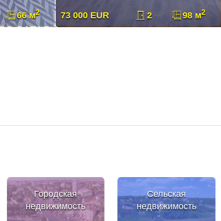
2
2
66 м
73 000 EUR
2
98 м
Городская
Сельская
недвижимость
недвижимость