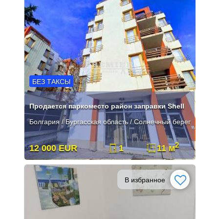
БЕЗ ТАКСЫ
Продается паркоместо район заправки Shell
Болгария / Бургасская область / Солнечный берег
2
12 000 EUR
1
11 м
В избранное