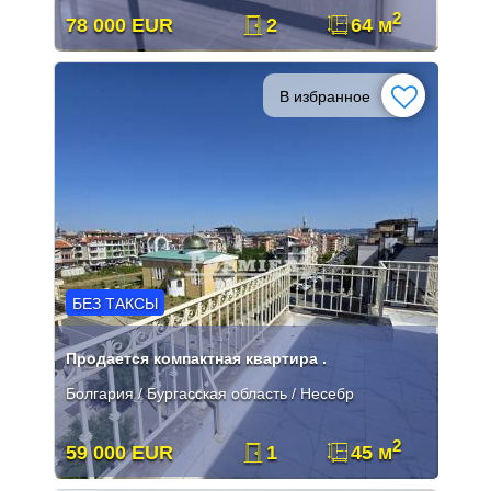
2
78 000 EUR
2
64 м
В избранное
БЕЗ ТАКСЫ
Продается компактная квартира .
Болгария / Бургасская область / Несебр
2
59 000 EUR
1
45 м