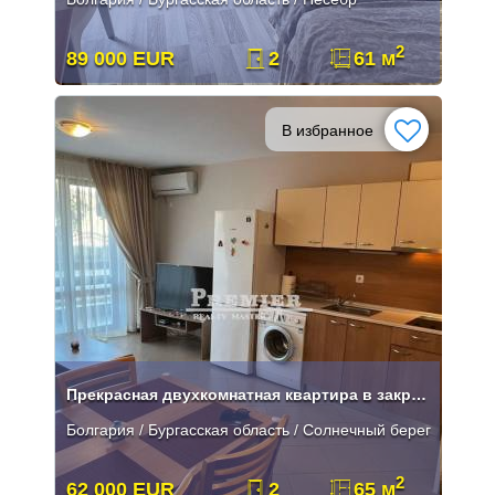
2
89 000 EUR
2
61 м
В избранное
Прекрасная двухкомнатная квартира в закрытом комплексе
Болгария / Бургасская область / Солнечный берег
2
62 000 EUR
2
65 м