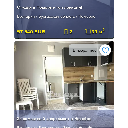
Студия в Поморие топ локация!!
Болгария / Бургасская область / Поморие
2
57 540 EUR
2
39 м
В избранное
2х комнатный апартамент в Несебре
Болгария / Бургасская область / Несебр