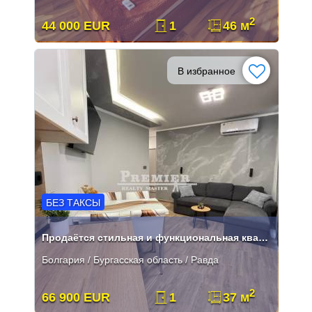
2
44 000 EUR
1
46 м
В избранное
БЕЗ ТАКСЫ
Продаётся стильная и функциональная квартира в вилле «Глория»
Болгария / Бургасская область / Равда
2
66 900 EUR
1
37 м