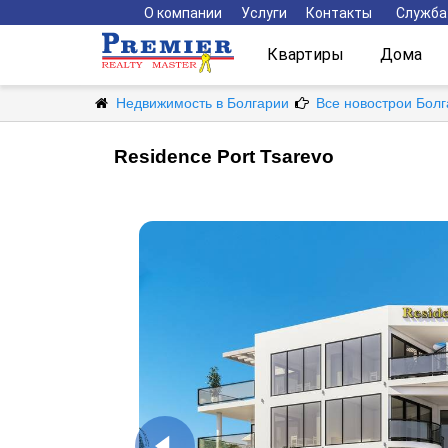
О компании
Услуги
Контакты
Служба
Квартиры
Дома
Недвижимость в Болгарии
Все новострои Бол
Residence Port Tsarevo