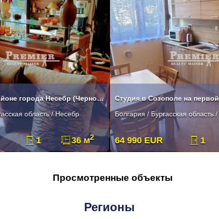
Квартира в районе города Несебр (Черное Море 1)!
Студия в Созополе на первой
гасская область / Несебр
Болгария / Бургасская область 
2
1
36 м
64 990 EUR
1
Просмотренные объекты
Регионы