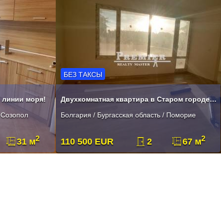
БЕЗ ТАКСЫ
 линии моря!
Двухкомнатная квартира в Старом городе Поморие
/ Созопол
Болгария / Бургасская область / Поморие
2
2
31 м
110 500 EUR
2
67 м