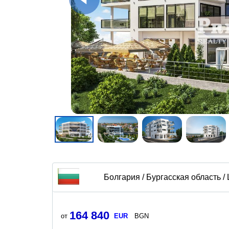
Болгария / Бургасская область /
164 840
от
EUR
BGN