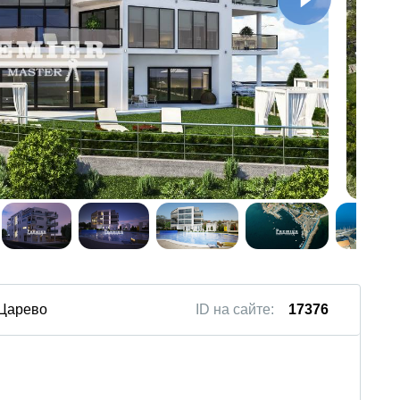
 Царево
ID на сайте:
17376