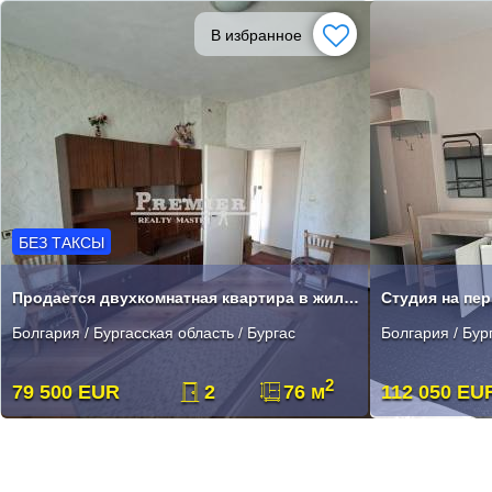
В избранное
БЕЗ ТАКСЫ
Продается двухкомнатная квартира в жилом доме в Бургасе .
Студия на пер
Болгария / Бургасская область / Бургас
Болгария / Бур
2
79 500 EUR
2
76 м
112 050 EU