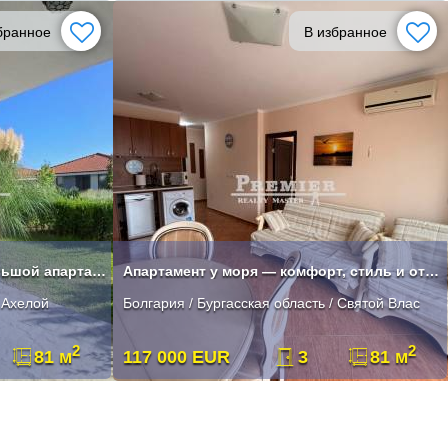
бранное
В избранное
Продается невероятный , большой апартамент
Апартамент у моря — комфорт, стиль и отличная локация .
/ Ахелой
Болгария / Бургасская область / Святой Влас
2
2
81 м
117 000 EUR
3
81 м