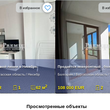
В избранное
В из
вой линии в Несебре.
гасская область / Несебр
Болгария / Бургасская область 
2
R
1
62 м
108 000 EUR
2
Просмотренные объекты