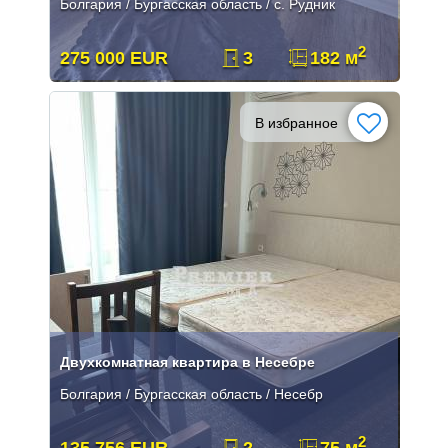
Болгария / Бургасская область / с. Рудник
2
275 000 EUR
3
182 м
В избранное
Двухкомнатная квартира в Несебре
Болгария / Бургасская область / Несебр
2
135 756 EUR
2
75 м