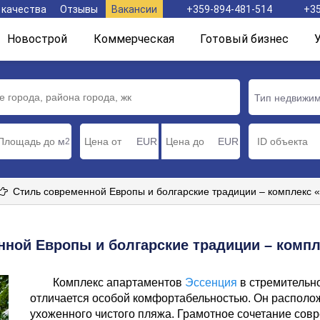
 качества
Отзывы
Вакансии
+359-894-481-514
+35
Новострой
Коммерческая
Готовый бизнес
Тип недвижи
м
EUR
EUR
2
Стиль современной Европы и болгарские традиции – комплекс 
нной Европы и болгарские традиции – компл
Комплекс апартаментов
Эссенция
в стремительн
отличается особой комфортабельностью. Он располож
ухоженного чистого пляжа. Грамотное сочетание совр