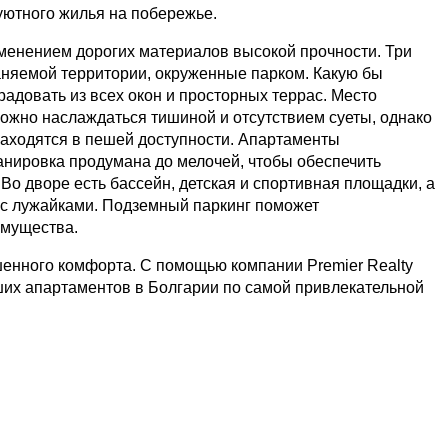
уютного жилья на побережье.
менением дорогих материалов высокой прочности. Три
аняемой территории, окруженные парком. Какую бы
адовать из всех окон и просторных террас. Место
можно наслаждаться тишиной и отсутствием суеты, однако
находятся в пешей доступности. Апартаменты
ланировка продумана до мелочей, чтобы обеспечить
о дворе есть бассейн, детская и спортивная площадки, а
 с лужайками. Подземный паркинг поможет
имущества.
шенного комфорта. С помощью компании Premier Realty
чших апартаментов в Болгарии по самой привлекательной