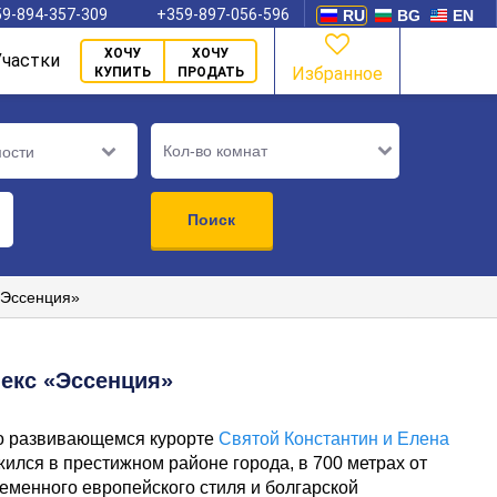
9-894-357-309
+359-897-056-596
RU
BG
EN
ХОЧУ
ХОЧУ
Участки
Избранное
КУПИТЬ
ПРОДАТЬ
Кол-во комнат
мости
Поиск
«Эссенция»
екс «Эссенция»
о развивающемся курорте
Святой Константин и Елена
ился в престижном районе города, в 700 метрах от
еменного европейского стиля и болгарской