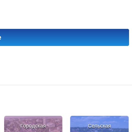
е
Городская
Сельская