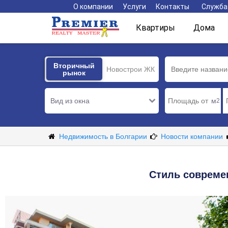
О компании
Услуги
Контакты
Служба
Квартиры
Дома
Вторичный
Вторичный
Новострои ЖК
рынок
рынок
Вид из окна
м
2
Недвижимость в Болгарии
Новости компании
Стиль совреме