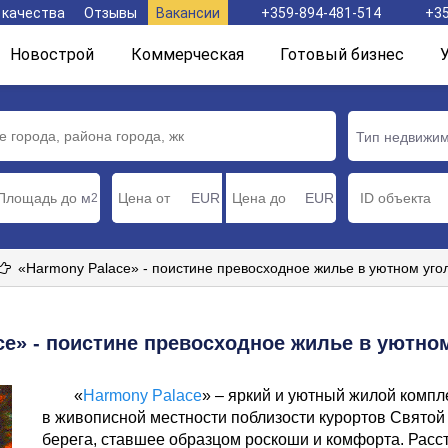
 качества
Отзывы
Вакансии
+359-894-481-514
+35
Новострой
Коммерческая
Готовый бизнес
Тип недвижи
м
EUR
EUR
2
«Harmony Palace» - поистине превосходное жилье в уютном уго
ce» - поистине превосходное жилье в уютном
«
Harmony Palace
» – яркий и уютный жилой компл
в живописной местности поблизости курортов Святой
берега, ставшее образцом роскоши и комфорта. Рас