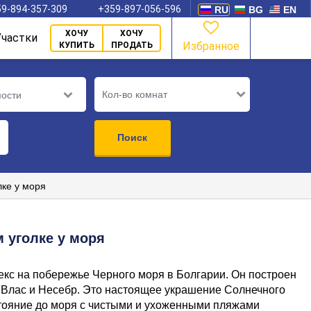
9-894-357-309
+359-897-056-596
RU
BG
EN
ХОЧУ
ХОЧУ
Участки
Избранное
КУПИТЬ
ПРОДАТЬ
Кол-во комнат
мости
Поиск
лке у моря
 уголке у моря
екс на побережье Черного моря в Болгарии. Он построен
 Влас и Несебр. Это настоящее украшение Солнечного
стояние до моря с чистыми и ухоженными пляжами