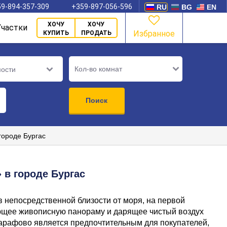
9-894-357-309
+359-897-056-596
RU
BG
EN
ХОЧУ
ХОЧУ
Участки
Избранное
КУПИТЬ
ПРОДАТЬ
Кол-во комнат
мости
Поиск
городе Бургас
 в городе Бургас
 непосредственной близости от моря, на первой
ающее живописную панораму и дарящее чистый воздух
арафово является предпочтительным для покупателей,