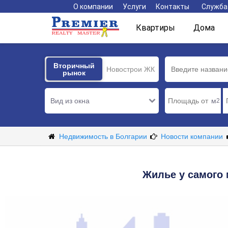
О компании
Услуги
Контакты
Служба
Квартиры
Дома
Вторичный
Вторичный
Новострои ЖК
рынок
рынок
Вид из окна
м
2
Недвижимость в Болгарии
Новости компании
Жилье у самого 