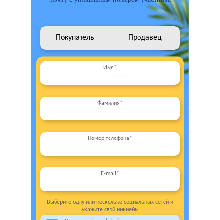
Покупатель
Продавец
Имя
*
Фамилия
*
Номер телефона
*
E-mail
*
Выберите одну или несколько социальных сетей и
укажите свой никнейм