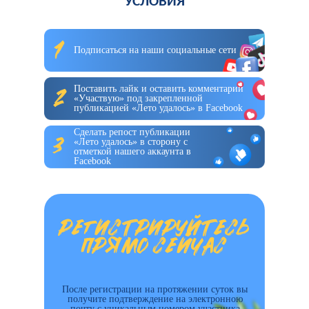
УСЛОВИЯ
Подписаться на наши социальные сети
Поставить лайк и оставить комментарий
«Участвую» под закрепленной
публикацией «Лето удалось» в Facebook
Сделать репост публикации
«Лето удалось» в сторону с
отметкой нашего аккаунта в
Facebook
После регистрации на протяжении суток вы
получите подтверждение на электронною
почту с уникальным номером участника