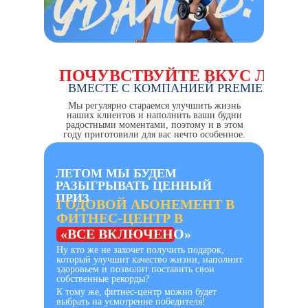
ПОЧУВСТВУЙТЕ ВКУС ЛЕТА
ВМЕСТЕ С КОМПАНИЕЙ PREMIER
Мы регулярно стараемся улучшить жизнь
наших клиентов и наполнить ваши будни
радостными моментами, поэтому и в этом
году приготовили для вас нечто особенное.
ЛЕТОМ МЫ БУДЕМ
РАЗЫГРЫВАТЬ ЦЕННЫЙ
ПРИЗ
ГОДОВОЙ АБОНЕМЕНТ В
ФИТНЕС-ЦЕНТР В
ФОРМАТЕ
«ВСЕ ВКЛЮЧЕНО»
Ну кто же не захочет получить подарок,
который улучшит качество жизни, наполнит
здоровьем и позволит поставить свои
собственные рекорды?
К тому же, фитнес-центр можно будет
выбрать на усмотрение победителя!