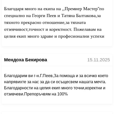
Благодаря много на екипа на ,,Премиер Мастер''по
специално на Георги Пеев и Татяна Балтакова,за
тяхното прекрасно отношение,за тяхната
отзевчивост,точност и коректност. Пожелавам на
целия екип много здраве и професионални успехи
Мендоха Бекирова
15.11.2025
Благодарим ви г-н.Г.Пеев,За помоща и за всичко което
напрявихте за нас за да си осъщесвем нашата мечта.
Благодарности на целия екип много точни,коректни и
отзивчеви.Препоръчвям на 100%