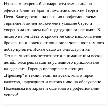
Изказвам искрени благодарности към екипа на
офиса в Слънчев бряг, и по-специално към Георги
Пеев. Благодарение на неговия професионализьм,
търпение и личен ангажимент успяхме бързо и
уверено да открием най-подходящия за нас имот. В
лицето на г-н Пеев открихме не само изключителен
брокер, но и човек с отношение и човечност и много
добър приятел. Искам също да благодаря и на
Татяна, чиято компетентност и внимание към всеки
детайл бяха решаващи за успешното приключване
на сделката. Горещо препоръчвам агенция
„Премиер" и техния екип на всеки, който тьрси
качество, надеждност и високо ниво на обслужване.
Пожелавам им здраве и още много професионални
успехи!