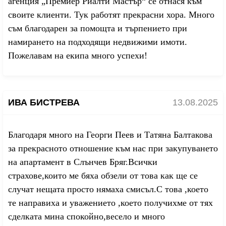
агенция „Премиер Риалти Мастър“ се отнася към
своите клиенти. Тук работят прекрасни хора. Много
съм благодарен за помощта и търпението при
намирането на подходящи недвижими имоти.
Пожелавам на екипа много успехи!
ИВА БИСТРЕВА
13.08.2025
Благодаря много на Георги Пеев и Татяна Балтакова
за прекрасното отношение към нас при закупуването
на апартамент в Слънчев Бряг.Всички
страхове,които ме бяха обзели от това как ще се
случат нещата просто нямаха смисъл.С това ,което
те направиха и уважението ,което получихме от тях
сделката мина спокойно,весело и много