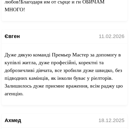
любов!Благодаря им от сърце и ги ОБИЧАМ
МНОГО!
Євген
11.02.2026
Дуже дякую команді Премьер Мастер за допомогу в
купівлі житла, дуже професійні, коректні та
доброзичливі дівчата, все зробили дуже швидко, без
підводних камінців, як інколи буває у ріелторів.
Залишилось дуже приємне враження, всім раджу цю
агенцію.
Ахмед
18.12.2025