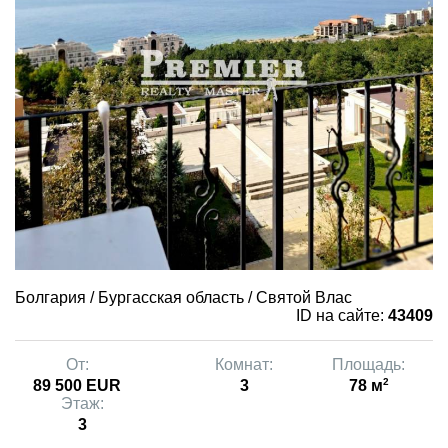
Болгария / Бургасская область / Святой Влас
ID на сайте:
43409
От:
Комнат:
Площадь:
2
89 500 EUR
3
78 м
Этаж:
3