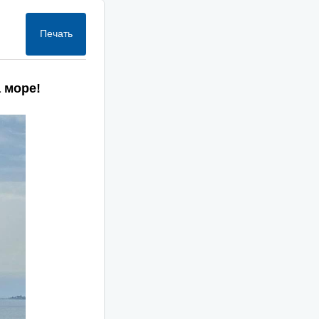
Печать
 море!