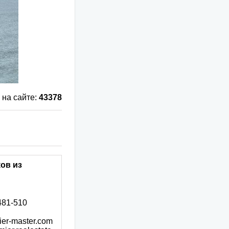
 на сайте:
43378
ов из
481-510
ier-master.com