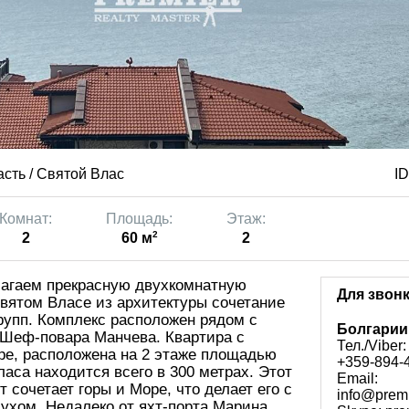
асть / Святой Влас
ID
Комнат:
Площадь:
Этаж:
2
2
60 м
2
агаем прекрасную двухкомнатную
Для звонк
Святом Власе из архитектуры сочетание
рупп. Комплекс расположен рядом с
Болгарии
 Шеф-повара Манчева. Квартира с
Тел./Viber:
ре, расположена на 2 этаже площадью
+359-894-
ласа находится всего в 300 метрах. Этот
Email:
 сочетает горы и Море, что делает его с
info@prem
ухом. Недалеко от яхт-порта Марина