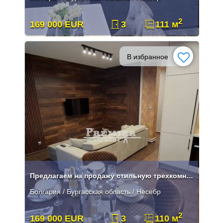
2
169 000 EUR
3
111 м
В избранное
Предлагаем на продажу стильную трехкомнатную квартира
Болгария / Бургасская область / Несебр
2
169 000 EUR
3
110 м