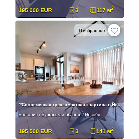
2
195 000 EUR
3
117 м
В избранное
**Современная трёхкомнатная квартира в Несебре в великолепном жилом ко
Болгария / Бургасская область / Несебр
2
195 500 EUR
3
141 м