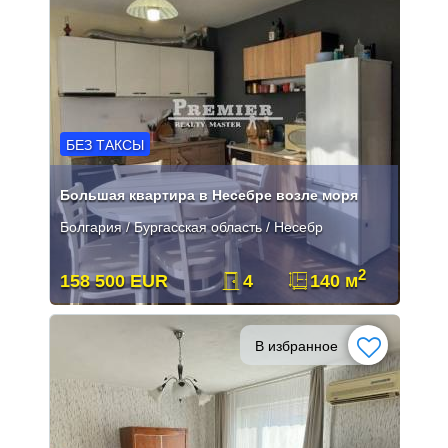
БЕЗ ТАКСЫ
Большая квартира в Несебре возле моря
Болгария / Бургасская область / Несебр
2
158 500 EUR
4
140 м
В избранное