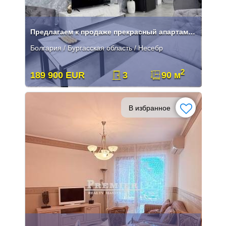
Предлагаем к продаже прекрасный апартаменты с видом на море.
Болгария / Бургасская область / Несебр
2
189 900 EUR
3
90 м
В избранное