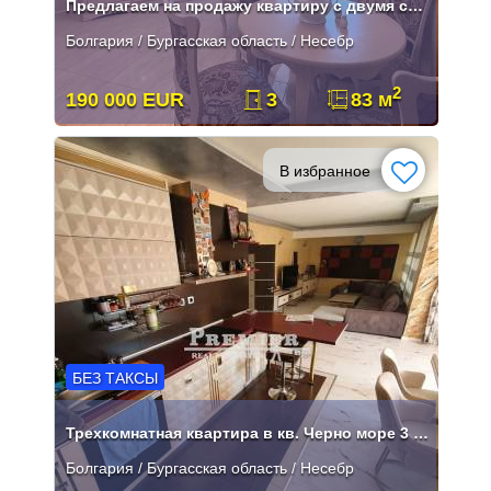
Предлагаем на продажу квартиру с двумя спальнями в Несебре
Болгария / Бургасская область / Несебр
2
190 000 EUR
3
83 м
В избранное
БЕЗ ТАКСЫ
Трехкомнатная квартира в кв. Черно море 3 без таксы
Болгария / Бургасская область / Несебр